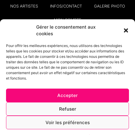
NOS ARTISTES
INFOS/CONTACT
GALERIE PHOTO
MON COMPTE
Gérer le consentement aux
cookies
Pour offrir les meilleures expériences, nous utilisons des technologies
telles que les cookies pour stocker et/ou accéder aux informations des
appareils. Le fait de consentir à ces technologies nous permettra de
Conditions générales de vente
Mentions légales
traiter des données telles que le comportement de navigation ou les ID
uniques sur ce site. Le fait de ne pas consentir ou de retirer son
Nos partenaires
consentement peut avoir un effet négatif sur certaines caractéristiques
et fonctions.
Accepter
© RunComedieClub 2023 All rights
Refuser
reserved. Développé avec
♥
par Skydo
Digital
Voir les préférences
Run Comédie
Billetterie