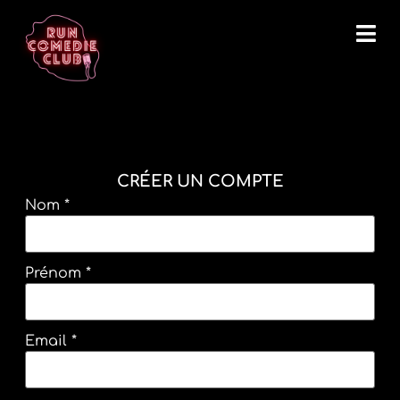
CRÉER UN COMPTE
Nom
*
Prénom
*
Email
*