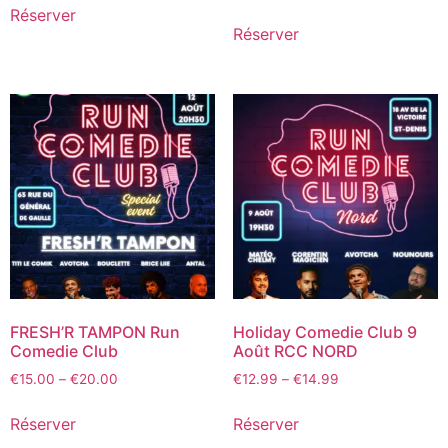
Réserver
Réserver
FRESH’R TAMPON Run
Holiday Comedie Club 9
Comedie Club
Août RCC NORD
€
15.00
–
€
20.00
€
12.99
–
€
14.99
Réserver
Réserver