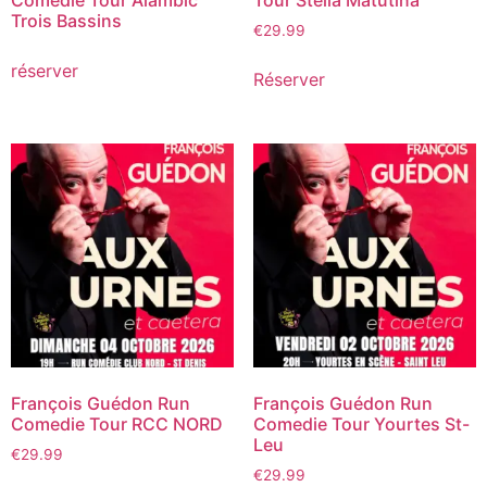
Trois Bassins
€
29.99
réserver
Réserver
François Guédon Run
François Guédon Run
Comedie Tour RCC NORD
Comedie Tour Yourtes St-
Leu
€
29.99
€
29.99