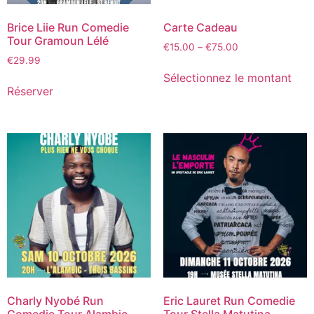
Brice Liie Run Comedie
Carte Cadeau
Tour Gramoun Lélé
€
15.00
–
€
75.00
€
29.99
Sélectionnez le montant
Réserver
Charly Nyobé Run
Eric Lauret Run Comedie
Comedie Tour Alambic
Tour Stella Matutina