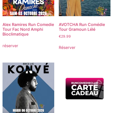
Alex Ramires Run Comedie
AVOTCHA Run Comédie
Tour Fac Nord Amphi
Tour Gramoun Lélé
Bioclimatique
€
29.99
réserver
Réserver