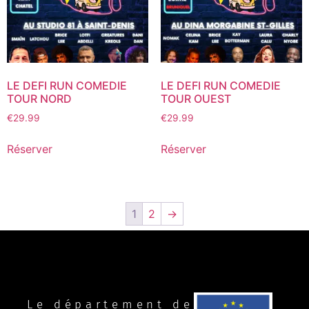
LE DEFI RUN COMEDIE
LE DEFI RUN COMEDIE
TOUR NORD
TOUR OUEST
€
29.99
€
29.99
Réserver
Réserver
1
2
→
Le département de