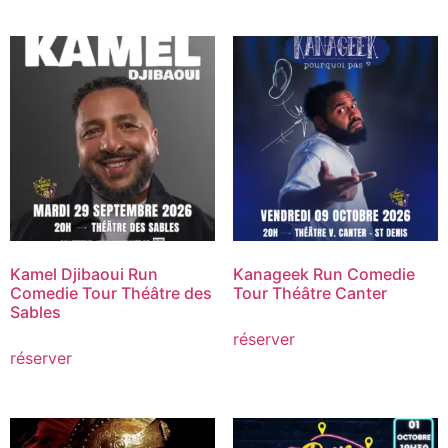
Kamel Djibaoui Run
Kanageek Run Comedie
Comedie Tour Théâtre des
Tour Théâtre Canter
Sables
réserver
réserver